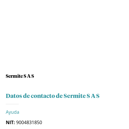
Sermite S A S
Datos de contacto de Sermite S A S
Ayuda
NIT:
9004831850