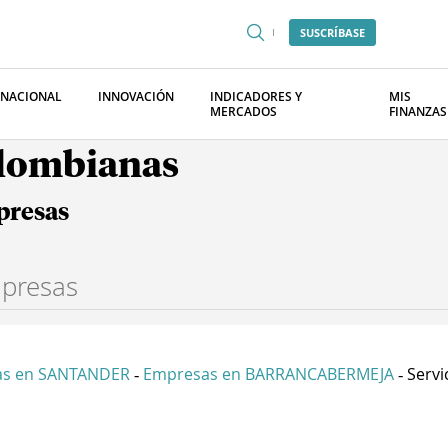
SUSCRÍBASE
RNACIONAL
INNOVACIÓN
INDICADORES Y
MIS
MERCADOS
FINANZAS
olombianas
presas
as en SANTANDER
Empresas en BARRANCABERMEJA
Servi
-
-