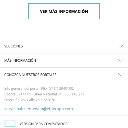
VER MÁS INFORMACIÓN
SECCIONES
MÁS INFORMACIÓN
CONOZCA NUESTROS PORTALES
Info general del portal: PBX: 57 (1) 2940100.
Bogotá 5714444 - Línea Nacional 01 8000 110 211.
Dirección: Av. Calle 26 # 68B-70.
servicioalclienteweb@eltiempo.com
VERSIÓN PARA COMPUTADOR