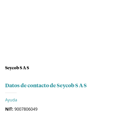
Seycob S A S
Datos de contacto de Seycob S A S
Ayuda
NIT:
9007806049