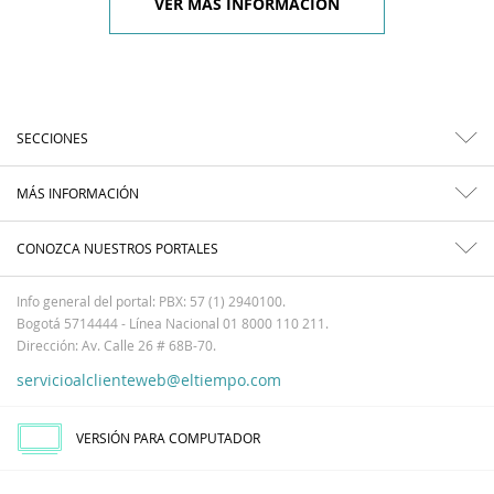
VER MÁS INFORMACIÓN
SECCIONES
MÁS INFORMACIÓN
CONOZCA NUESTROS PORTALES
Info general del portal: PBX: 57 (1) 2940100.
Bogotá 5714444 - Línea Nacional 01 8000 110 211.
Dirección: Av. Calle 26 # 68B-70.
servicioalclienteweb@eltiempo.com
VERSIÓN PARA COMPUTADOR