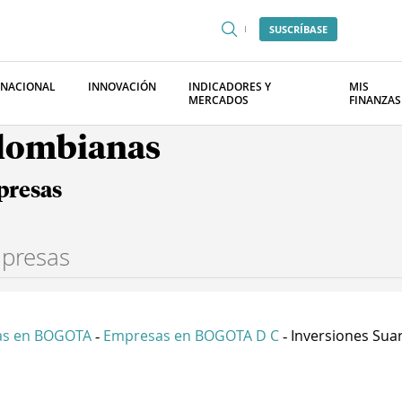
SUSCRÍBASE
RNACIONAL
INNOVACIÓN
INDICADORES Y
MIS
MERCADOS
FINANZAS
olombianas
presas
as en BOGOTA
Empresas en BOGOTA D C
Inversiones Suare
-
-