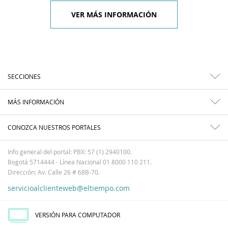
VER MÁS INFORMACIÓN
SECCIONES
MÁS INFORMACIÓN
CONOZCA NUESTROS PORTALES
Info general del portal: PBX: 57 (1) 2940100.
Bogotá 5714444 - Línea Nacional 01 8000 110 211.
Dirección: Av. Calle 26 # 68B-70.
servicioalclienteweb@eltiempo.com
VERSIÓN PARA COMPUTADOR