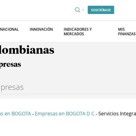
SUSCRÍBASE
RNACIONAL
INNOVACIÓN
INDICADORES Y
MIS
MERCADOS
FINANZAS
olombianas
presas
as en BOGOTA
Empresas en BOGOTA D C
Servicios Integral
-
-