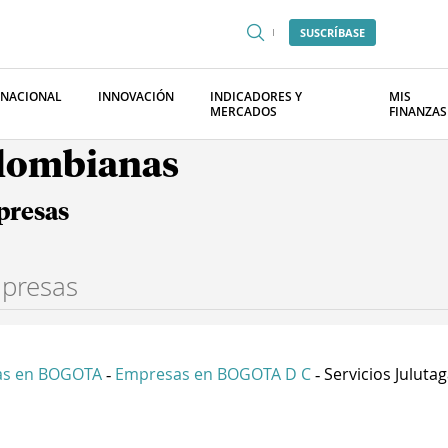
SUSCRÍBASE
RNACIONAL
INNOVACIÓN
INDICADORES Y
MIS
MERCADOS
FINANZAS
olombianas
presas
as en BOGOTA
Empresas en BOGOTA D C
Servicios Julutaga
-
-