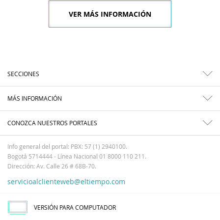
VER MÁS INFORMACIÓN
SECCIONES
MÁS INFORMACIÓN
CONOZCA NUESTROS PORTALES
Info general del portal: PBX: 57 (1) 2940100.
Bogotá 5714444 - Línea Nacional 01 8000 110 211.
Dirección: Av. Calle 26 # 68B-70.
servicioalclienteweb@eltiempo.com
VERSIÓN PARA COMPUTADOR