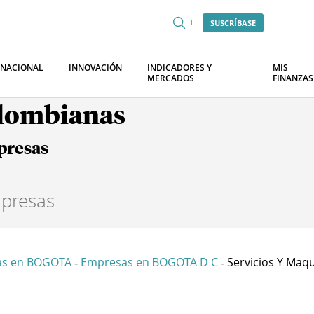
SUSCRÍBASE
RNACIONAL
INNOVACIÓN
INDICADORES Y
MIS
MERCADOS
FINANZAS
olombianas
presas
as en BOGOTA
Empresas en BOGOTA D C
Servicios Y Maqu
-
-