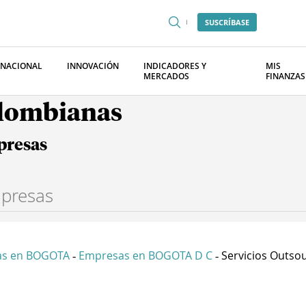
SUSCRÍBASE
RNACIONAL
INNOVACIÓN
INDICADORES Y
MIS
MERCADOS
FINANZAS
olombianas
presas
as en BOGOTA
Empresas en BOGOTA D C
Servicios Outsour
-
-