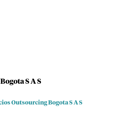
Bogota S A S
cios Outsourcing Bogota S A S