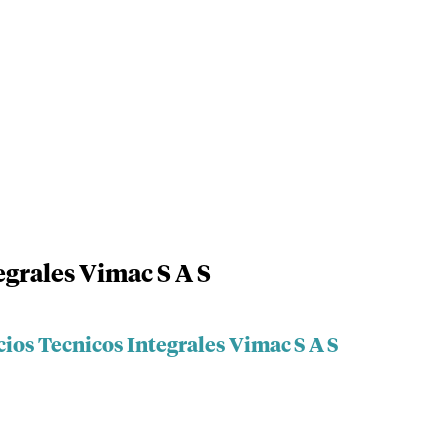
egrales Vimac S A S
cios Tecnicos Integrales Vimac S A S