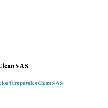
Clean S A S
cios Temporales Clean S A S