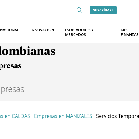
SUSCRÍBASE
RNACIONAL
INNOVACIÓN
INDICADORES Y
MIS
MERCADOS
FINANZAS
olombianas
presas
s en CALDAS
Empresas en MANIZALES
Servicios Temporal
-
-