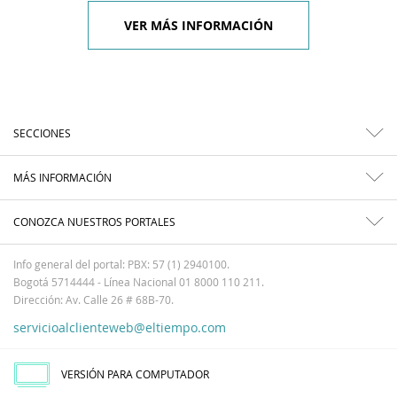
VER MÁS INFORMACIÓN
SECCIONES
MÁS INFORMACIÓN
CONOZCA NUESTROS PORTALES
Info general del portal: PBX: 57 (1) 2940100.
Bogotá 5714444 - Línea Nacional 01 8000 110 211.
Dirección: Av. Calle 26 # 68B-70.
servicioalclienteweb@eltiempo.com
VERSIÓN PARA COMPUTADOR