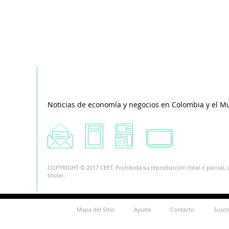
Noticias de economía y negocios en Colombia y el M
COPYRIGHT © 2017 CEET. Prohibida su reproducción total o parcial, a
titular.
Mapa del Sitio
Ayuda
Contacto
Suscr