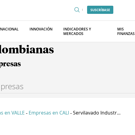
SUSCRÍBASE
RNACIONAL
INNOVACIÓN
INDICADORES Y
MIS
MERCADOS
FINANZAS
olombianas
presas
s en VALLE
Empresas en CALI
Servilavado Industr...
-
-