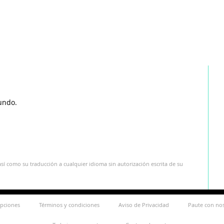
undo.
sí como su traducción a cualquier idioma sin autorización escrita de su
ipciones
Términos y condiciones
Aviso de Privacidad
Paute con no