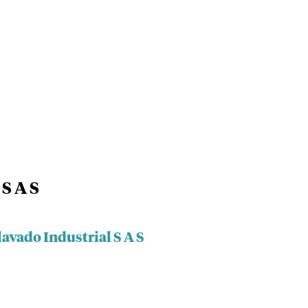
 S A S
lavado Industrial S A S