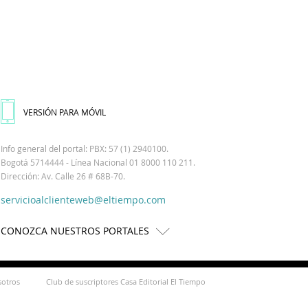
VERSIÓN PARA MÓVIL
Info general del portal: PBX: 57 (1) 2940100.
Bogotá 5714444 - Línea Nacional 01 8000 110 211.
Dirección: Av. Calle 26 # 68B-70.
servicioalclienteweb@eltiempo.com
CONOZCA NUESTROS PORTALES
sotros
Club de suscriptores Casa Editorial El Tiempo