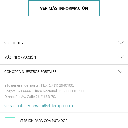
VER MÁS INFORMACIÓN
SECCIONES
MÁS INFORMACIÓN
CONOZCA NUESTROS PORTALES
Info general del portal: PBX: 57 (1) 2940100.
Bogotá 5714444 - Línea Nacional 01 8000 110 211.
Dirección: Av. Calle 26 # 68B-70.
servicioalclienteweb@eltiempo.com
VERSIÓN PARA COMPUTADOR