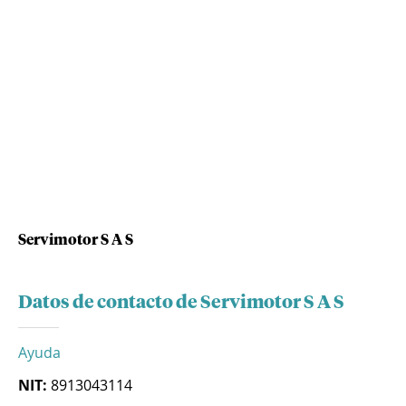
Servimotor S A S
Datos de contacto de Servimotor S A S
Ayuda
NIT:
8913043114