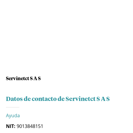
Servinetct S A S
Datos de contacto de Servinetct S A S
Ayuda
NIT:
9013848151