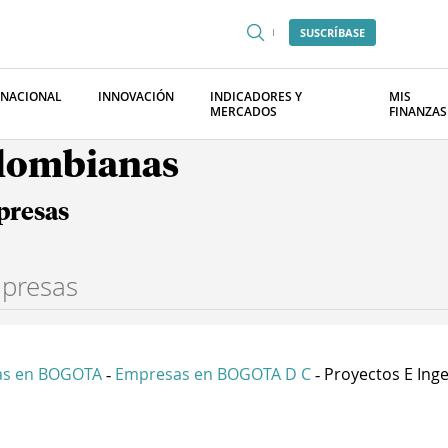
SUSCRÍBASE
RNACIONAL
INNOVACIÓN
INDICADORES Y
MIS
MERCADOS
FINANZAS
olombianas
presas
as en BOGOTA
Empresas en BOGOTA D C
Proyectos E Ingen
-
-