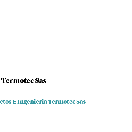
a Termotec Sas
ctos E Ingenieria Termotec Sas