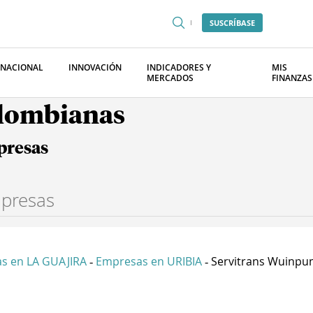
SUSCRÍBASE
RNACIONAL
INNOVACIÓN
INDICADORES Y
MIS
MERCADOS
FINANZAS
olombianas
presas
s en LA GUAJIRA
Empresas en URIBIA
Servitrans Wuinpum
-
-