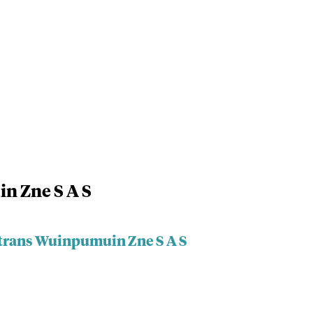
n Zne S A S
itrans Wuinpumuin Zne S A S