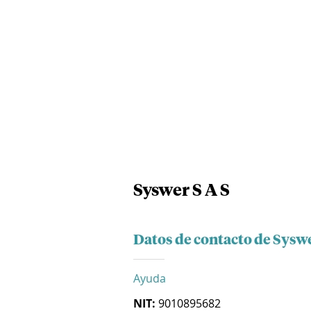
Syswer S A S
Datos de contacto de Syswe
Ayuda
NIT:
9010895682