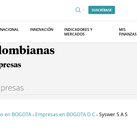
SUSCRÍBASE
RNACIONAL
INNOVACIÓN
INDICADORES Y
MIS
MERCADOS
FINANZAS
olombianas
presas
as en BOGOTA
Empresas en BOGOTA D C
Syswer S A S
-
-