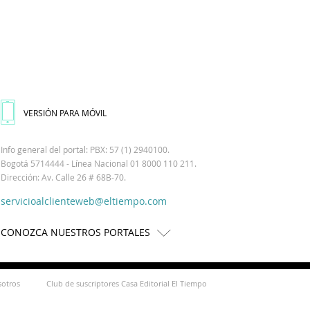
VERSIÓN PARA MÓVIL
Info general del portal: PBX: 57 (1) 2940100.
Bogotá 5714444 - Línea Nacional 01 8000 110 211.
Dirección: Av. Calle 26 # 68B-70.
servicioalclienteweb@eltiempo.com
CONOZCA NUESTROS PORTALES
sotros
Club de suscriptores Casa Editorial El Tiempo