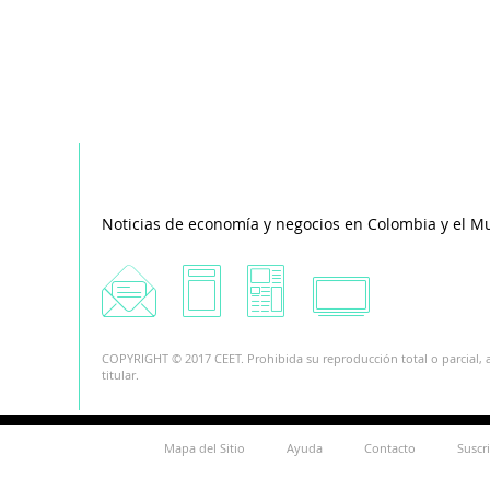
Noticias de economía y negocios en Colombia y el M
COPYRIGHT © 2017 CEET. Prohibida su reproducción total o parcial, a
titular.
Mapa del Sitio
Ayuda
Contacto
Suscr