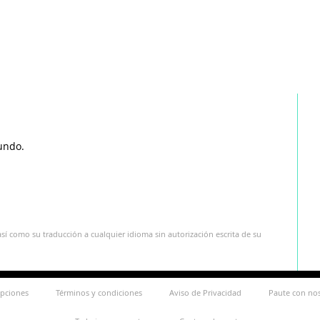
undo.
sí como su traducción a cualquier idioma sin autorización escrita de su
ipciones
Términos y condiciones
Aviso de Privacidad
Paute con no