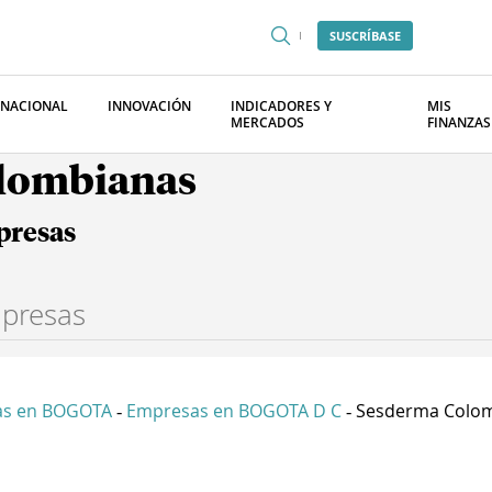
SUSCRÍBASE
RNACIONAL
INNOVACIÓN
INDICADORES Y
MIS
MERCADOS
FINANZAS
olombianas
presas
as en BOGOTA
Empresas en BOGOTA D C
Sesderma Colomb
-
-