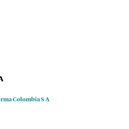
A
erma Colombia S A