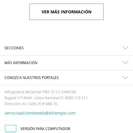
VER MÁS INFORMACIÓN
SECCIONES
MÁS INFORMACIÓN
CONOZCA NUESTROS PORTALES
Info general del portal: PBX: 57 (1) 2940100.
Bogotá 5714444 - Línea Nacional 01 8000 110 211.
Dirección: Av. Calle 26 # 68B-70.
servicioalclienteweb@eltiempo.com
VERSIÓN PARA COMPUTADOR