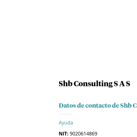
Shb Consulting S A S
Datos de contacto de Shb C
Ayuda
NIT:
9020614869