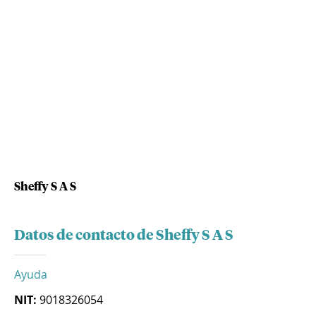
Sheffy S A S
Datos de contacto de Sheffy S A S
Ayuda
NIT:
9018326054