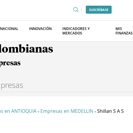
SUSCRÍBASE
RNACIONAL
INNOVACIÓN
INDICADORES Y
MIS
MERCADOS
FINANZAS
olombianas
presas
s en ANTIOQUIA
Empresas en MEDELLIN
Shillan S A S
-
-