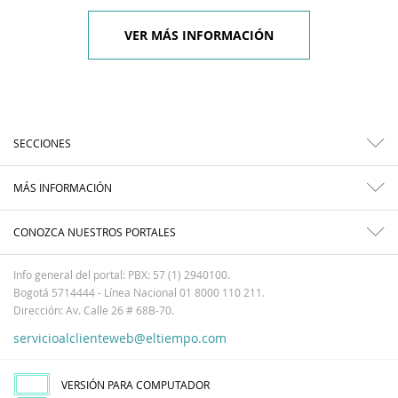
VER MÁS INFORMACIÓN
SECCIONES
MÁS INFORMACIÓN
CONOZCA NUESTROS PORTALES
Info general del portal: PBX: 57 (1) 2940100.
Bogotá 5714444 - Línea Nacional 01 8000 110 211.
Dirección: Av. Calle 26 # 68B-70.
servicioalclienteweb@eltiempo.com
VERSIÓN PARA COMPUTADOR