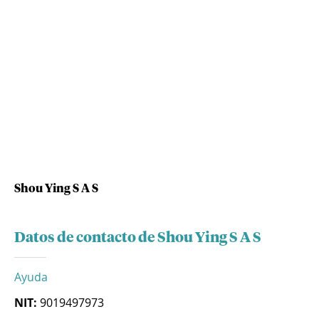
Shou Ying S A S
Datos de contacto de Shou Ying S A S
Ayuda
NIT:
9019497973