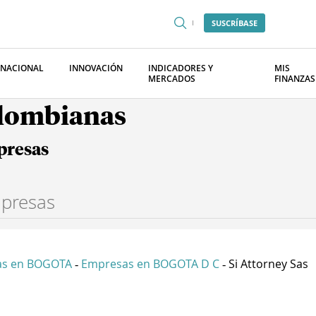
SUSCRÍBASE
RNACIONAL
INNOVACIÓN
INDICADORES Y
MIS
MERCADOS
FINANZAS
olombianas
presas
as en BOGOTA
Empresas en BOGOTA D C
Si Attorney Sas
-
-