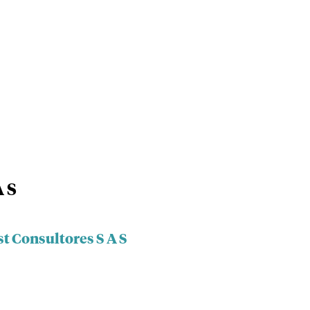
A S
st Consultores S A S