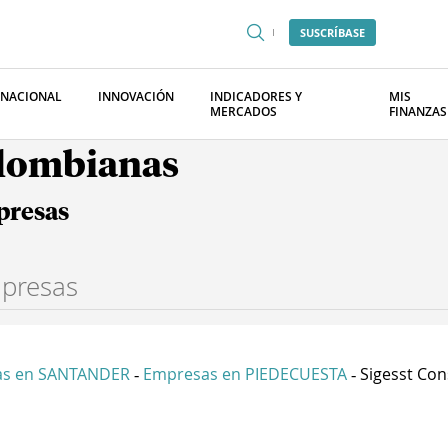
SUSCRÍBASE
RNACIONAL
INNOVACIÓN
INDICADORES Y
MIS
MERCADOS
FINANZAS
olombianas
presas
as en SANTANDER
Empresas en PIEDECUESTA
Sigesst Cons
-
-