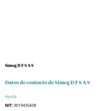
Simeg D F S A S
Datos de contacto de Simeg D F S A S
Ayuda
NIT:
9019435608