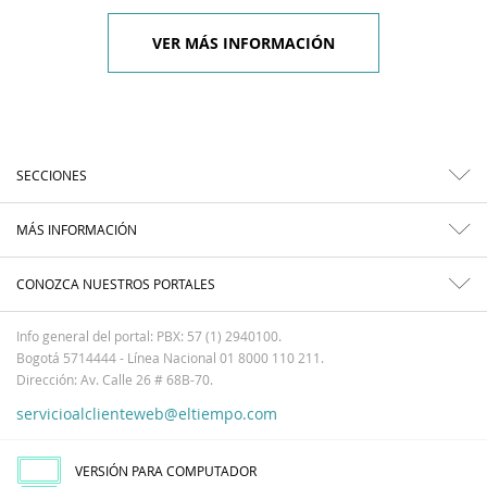
VER MÁS INFORMACIÓN
SECCIONES
MÁS INFORMACIÓN
CONOZCA NUESTROS PORTALES
Info general del portal: PBX: 57 (1) 2940100.
Bogotá 5714444 - Línea Nacional 01 8000 110 211.
Dirección: Av. Calle 26 # 68B-70.
servicioalclienteweb@eltiempo.com
VERSIÓN PARA COMPUTADOR