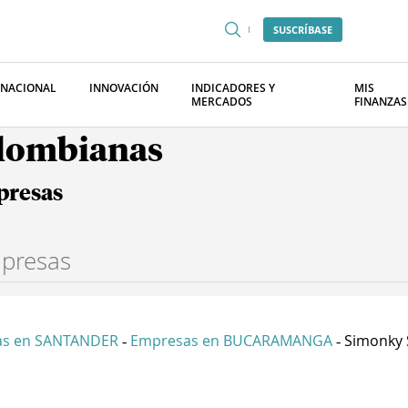
SUSCRÍBASE
RNACIONAL
INNOVACIÓN
INDICADORES Y
MIS
MERCADOS
FINANZAS
olombianas
presas
as en SANTANDER
Empresas en BUCARAMANGA
Simonky 
-
-