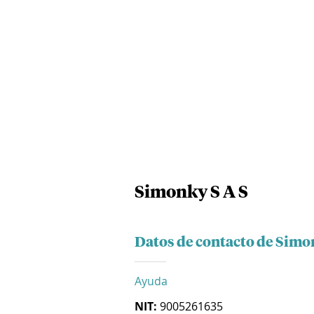
Simonky S A S
Datos de contacto de Simo
Ayuda
NIT:
9005261635