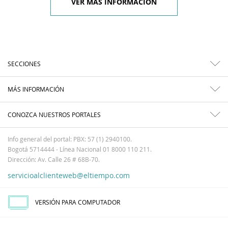
VER MÁS INFORMACIÓN
SECCIONES
MÁS INFORMACIÓN
CONOZCA NUESTROS PORTALES
Info general del portal: PBX: 57 (1) 2940100.
Bogotá 5714444 - Línea Nacional 01 8000 110 211.
Dirección: Av. Calle 26 # 68B-70.
servicioalclienteweb@eltiempo.com
VERSIÓN PARA COMPUTADOR