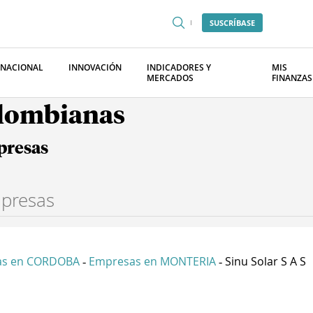
SUSCRÍBASE
RNACIONAL
INNOVACIÓN
INDICADORES Y
MIS
MERCADOS
FINANZAS
olombianas
presas
as en CORDOBA
Empresas en MONTERIA
Sinu Solar S A S
-
-