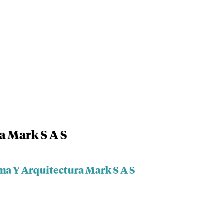
a Mark S A S
ma Y Arquitectura Mark S A S