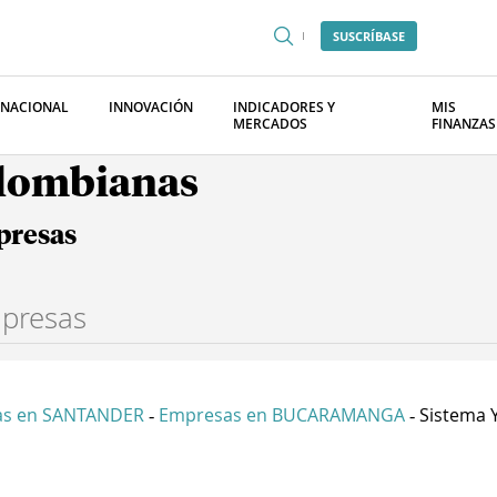
SUSCRÍBASE
RNACIONAL
INNOVACIÓN
INDICADORES Y
MIS
MERCADOS
FINANZAS
olombianas
presas
as en SANTANDER
Empresas en BUCARAMANGA
Sistema Y
-
-