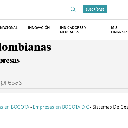
SUSCRÍBASE
RNACIONAL
INNOVACIÓN
INDICADORES Y
MIS
MERCADOS
FINANZAS
olombianas
presas
as en BOGOTA
Empresas en BOGOTA D C
Sistemas De Gest
-
-