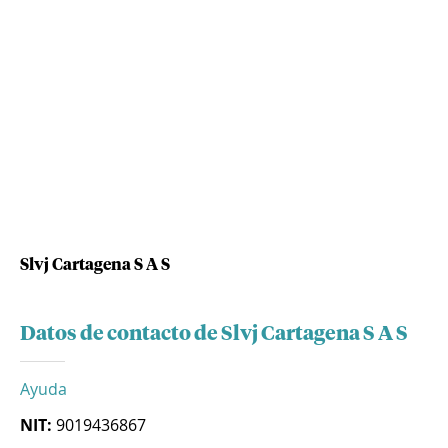
Slvj Cartagena S A S
Datos de contacto de Slvj Cartagena S A S
Ayuda
NIT:
9019436867