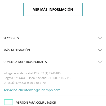
VER MÁS INFORMACIÓN
SECCIONES
MÁS INFORMACIÓN
CONOZCA NUESTROS PORTALES
Info general del portal: PBX: 57 (1) 2940100.
Bogotá 5714444 - Línea Nacional 01 8000 110 211.
Dirección: Av. Calle 26 # 68B-70.
servicioalclienteweb@eltiempo.com
VERSIÓN PARA COMPUTADOR