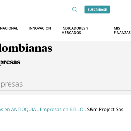
SUSCRÍBASE
RNACIONAL
INNOVACIÓN
INDICADORES Y
MIS
MERCADOS
FINANZAS
olombianas
presas
s en ANTIOQUIA
Empresas en BELLO
S&m Project Sas
-
-