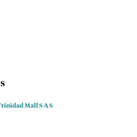
 S
rinidad Mall S A S