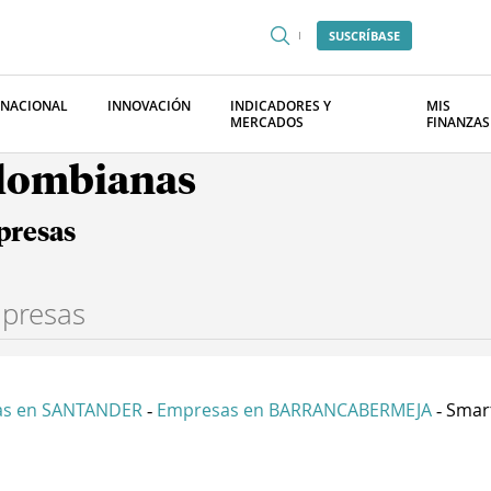
SUSCRÍBASE
RNACIONAL
INNOVACIÓN
INDICADORES Y
MIS
MERCADOS
FINANZAS
olombianas
presas
as en SANTANDER
Empresas en BARRANCABERMEJA
Smart
-
-