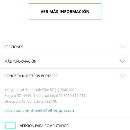
VER MÁS INFORMACIÓN
SECCIONES
MÁS INFORMACIÓN
CONOZCA NUESTROS PORTALES
Info general del portal: PBX: 57 (1) 2940100.
Bogotá 5714444 - Línea Nacional 01 8000 110 211.
Dirección: Av. Calle 26 # 68B-70.
servicioalclienteweb@eltiempo.com
VERSIÓN PARA COMPUTADOR