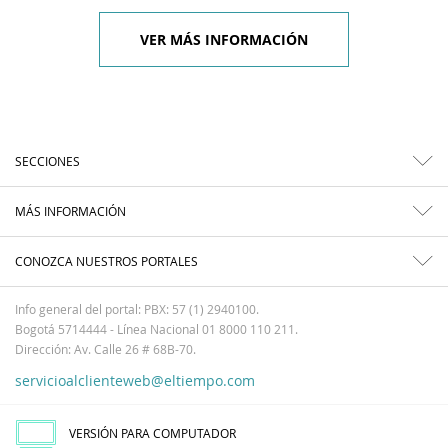
VER MÁS INFORMACIÓN
SECCIONES
MÁS INFORMACIÓN
CONOZCA NUESTROS PORTALES
Info general del portal: PBX: 57 (1) 2940100.
Bogotá 5714444 - Línea Nacional 01 8000 110 211.
Dirección: Av. Calle 26 # 68B-70.
servicioalclienteweb@eltiempo.com
VERSIÓN PARA COMPUTADOR