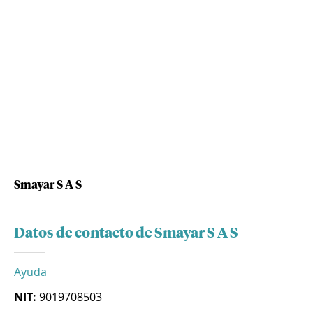
Smayar S A S
Datos de contacto de Smayar S A S
Ayuda
NIT:
9019708503