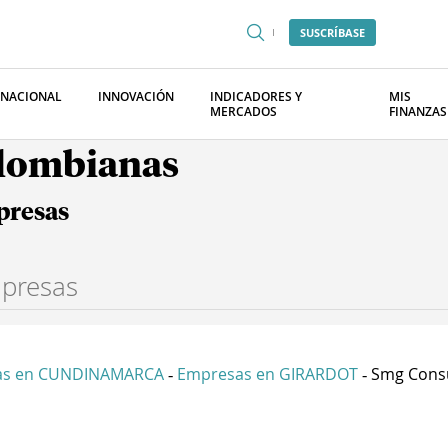
SUSCRÍBASE
RNACIONAL
INNOVACIÓN
INDICADORES Y
MIS
MERCADOS
FINANZAS
olombianas
presas
as en CUNDINAMARCA
Empresas en GIRARDOT
Smg Consul
-
-