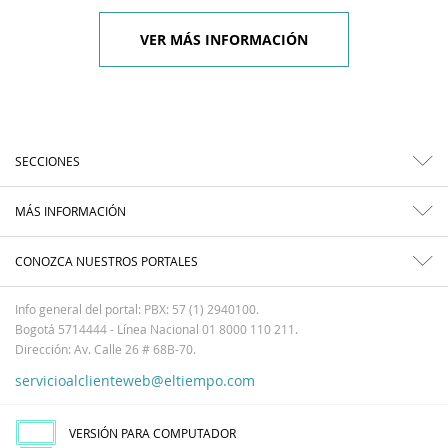
VER MÁS INFORMACIÓN
SECCIONES
MÁS INFORMACIÓN
CONOZCA NUESTROS PORTALES
Info general del portal: PBX: 57 (1) 2940100.
Bogotá 5714444 - Línea Nacional 01 8000 110 211.
Dirección: Av. Calle 26 # 68B-70.
servicioalclienteweb@eltiempo.com
VERSIÓN PARA COMPUTADOR