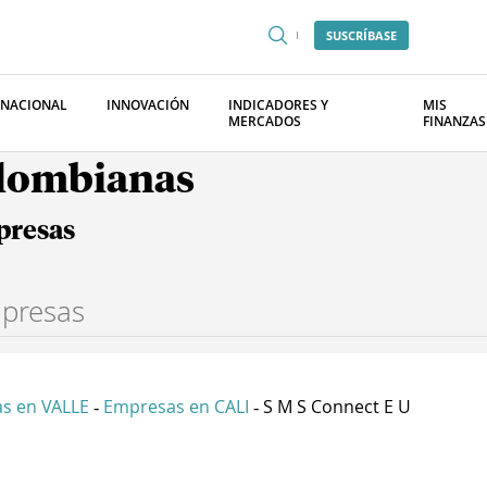
SUSCRÍBASE
RNACIONAL
INNOVACIÓN
INDICADORES Y
MIS
MERCADOS
FINANZAS
olombianas
presas
s en VALLE
Empresas en CALI
S M S Connect E U
-
-