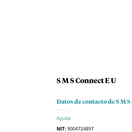
S M S Connect E U
Datos de contacto de S M S
Ayuda
NIT:
9004724897