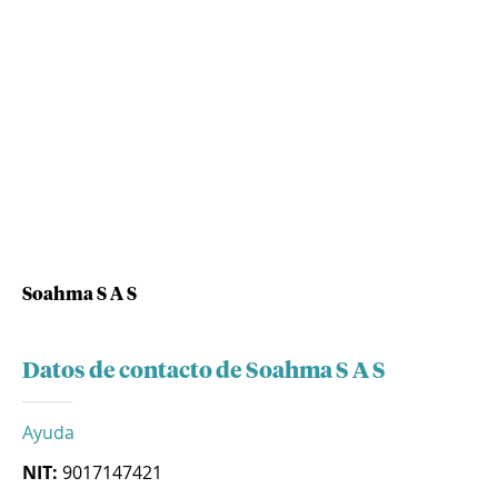
Soahma S A S
Datos de contacto de Soahma S A S
Ayuda
NIT:
9017147421