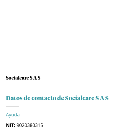
Socialcare S A S
Datos de contacto de Socialcare S A S
Ayuda
NIT:
9020380315