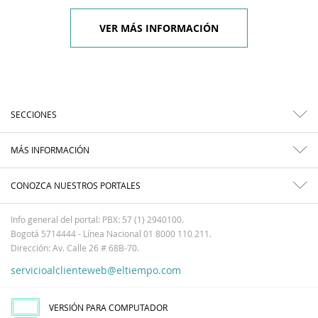
VER MÁS INFORMACIÓN
SECCIONES
MÁS INFORMACIÓN
CONOZCA NUESTROS PORTALES
Info general del portal: PBX: 57 (1) 2940100.
Bogotá 5714444 - Línea Nacional 01 8000 110 211.
Dirección: Av. Calle 26 # 68B-70.
servicioalclienteweb@eltiempo.com
VERSIÓN PARA COMPUTADOR