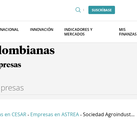
SUSCRÍBASE
RNACIONAL
INNOVACIÓN
INDICADORES Y
MIS
MERCADOS
FINANZAS
olombianas
presas
s en CESAR
Empresas en ASTREA
Sociedad Agroindust...
-
-