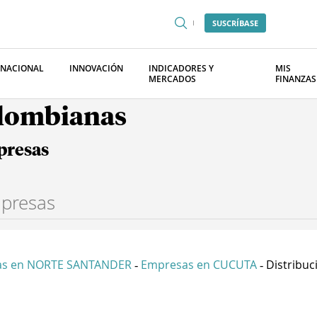
SUSCRÍBASE
RNACIONAL
INNOVACIÓN
INDICADORES Y
MIS
MERCADOS
FINANZAS
olombianas
presas
as en NORTE SANTANDER
Empresas en CUCUTA
Distribuci
-
-