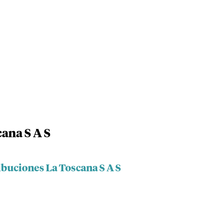
ana S A S
ibuciones La Toscana S A S