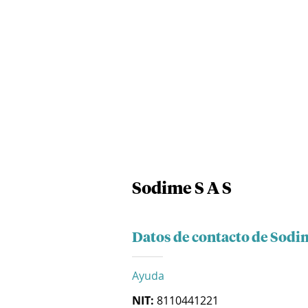
Sodime S A S
Datos de contacto de Sodim
Ayuda
NIT:
8110441221