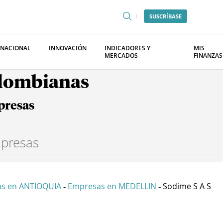
SUSCRÍBASE
RNACIONAL
INNOVACIÓN
INDICADORES Y
MIS
MERCADOS
FINANZAS
olombianas
presas
s en ANTIOQUIA
Empresas en MEDELLIN
Sodime S A S
-
-